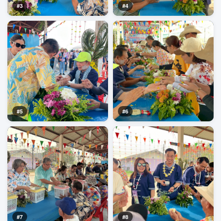
#3
#4
#5
#6
#7
#8