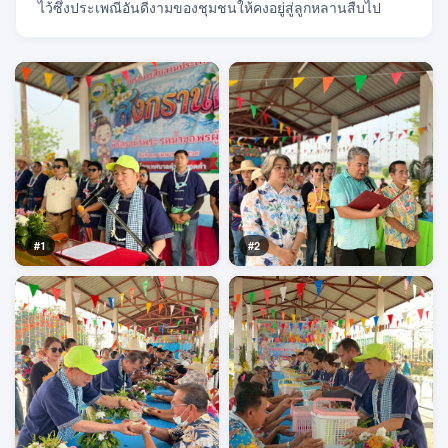
ไว้ซึ่งประเพณีอันดีงามของชุมชนให้คงอยู่สู่ลูกหลานสืบไป
#1
#2