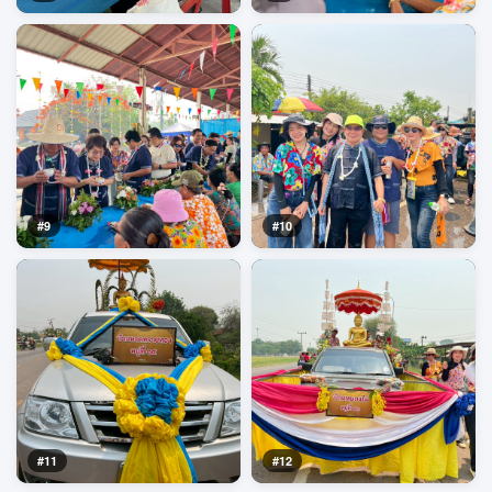
#9
#10
#11
#12