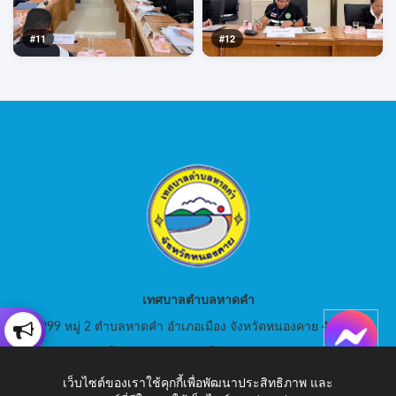
#11
#12
เทศบาลตำบลหาดคำ
999 หมู่ 2 ตำบลหาดคำ อำเภอเมือง จังหวัดหนองคาย 43000
สอบถามโทร: 042-080441 โทรสาร : 042-080441
เว็บไซต์ของเราใช้คุกกี้เพื่อพัฒนาประสิทธิภาพ และ
E-Mail: saraban_05430105@dla.go.th