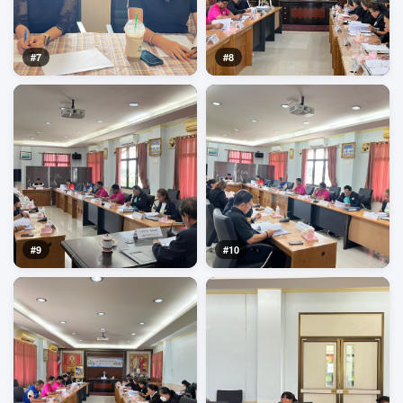
#7
#8
#9
#10