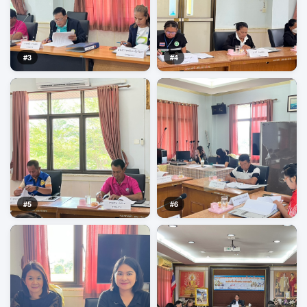
#3
#4
#5
#6