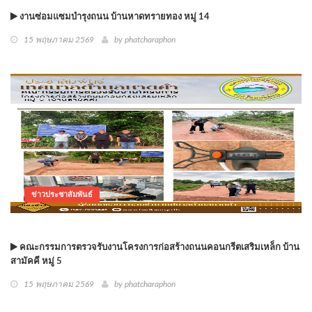
งานซ่อมแซมบำรุงถนน บ้านหาดทรายทอง หมู่ 14
15 พฤษภาคม 2569
by phatcharaphon
ข่าวประชาสัมพันธ์
คณะกรรมการตรวจรับงานโครงการก่อสร้างถนนคอนกรีตเสริมเหล็ก บ้าน
สามัคคี หมู่ 5
15 พฤษภาคม 2569
by phatcharaphon