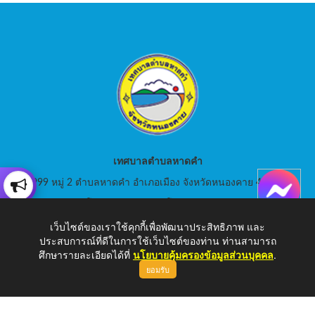
เทศบาลตำบลหาดคำ
999 หมู่ 2 ตำบลหาดคำ อำเภอเมือง จังหวัดหนองคาย 43000
สอบถามโทร: 042-080441 โทรสาร : 042-080441
เว็บไซต์ของเราใช้คุกกี้เพื่อพัฒนาประสิทธิภาพ และ
E-Mail: saraban_05430105@dla.go.th
ประสบการณ์ที่ดีในการใช้เว็บไซต์ของท่าน ท่านสามารถ
ศึกษารายละเอียดได้ที่
นโยบายคุ้มครองข้อมูลส่วนบุคคล
.
ยอมรับ
Copyright © 2026 เทศบาลตำบลหาดคำ | www.hadkam.go.th