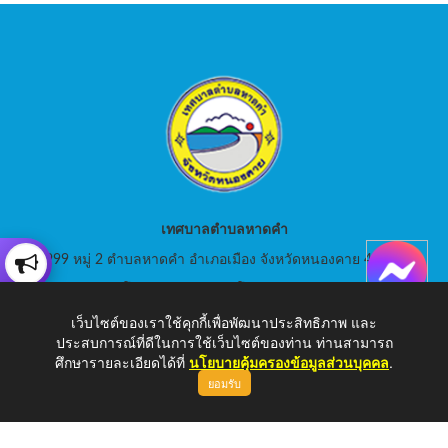
เทศบาลตำบลหาดคำ
999 หมู่ 2 ตำบลหาดคำ อำเภอเมือง จังหวัดหนองคาย 43000
สอบถามโทร: 042-080441 โทรสาร : 042-080441
เว็บไซต์ของเราใช้คุกกี้เพื่อพัฒนาประสิทธิภาพ และ
E-Mail: saraban_05430105@dla.go.th
ประสบการณ์ที่ดีในการใช้เว็บไซต์ของท่าน ท่านสามารถ
ศึกษารายละเอียดได้ที่
นโยบายคุ้มครองข้อมูลส่วนบุคคล
.
ยอมรับ
Copyright © 2026 เทศบาลตำบลหาดคำ | www.hadkam.go.th