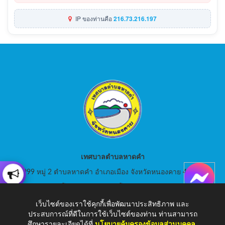
IP ของท่านคือ
216.73.216.197
เทศบาลตำบลหาดคำ
999 หมู่ 2 ตำบลหาดคำ อำเภอเมือง จังหวัดหนองคาย 43000
สอบถามโทร: 042-080441 โทรสาร : 042-080441
เว็บไซต์ของเราใช้คุกกี้เพื่อพัฒนาประสิทธิภาพ และ
E-Mail: saraban_05430105@dla.go.th
ประสบการณ์ที่ดีในการใช้เว็บไซต์ของท่าน ท่านสามารถ
ศึกษารายละเอียดได้ที่
นโยบายคุ้มครองข้อมูลส่วนบุคคล
.