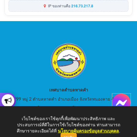
IP ของท่านคือ
216.73.217.8
เทศบาลตำบลหาดคำ
999 หมู่ 2 ตำบลหาดคำ อำเภอเมือง จังหวัดหนองคาย 43000
สอบถามโทร: 042-080441 โทรสาร : 042-080441
เว็บไซต์ของเราใช้คุกกี้เพื่อพัฒนาประสิทธิภาพ และ
E-Mail: saraban_05430105@dla.go.th
ประสบการณ์ที่ดีในการใช้เว็บไซต์ของท่าน ท่านสามารถ
ศึกษารายละเอียดได้ที่
นโยบายคุ้มครองข้อมูลส่วนบุคคล
.