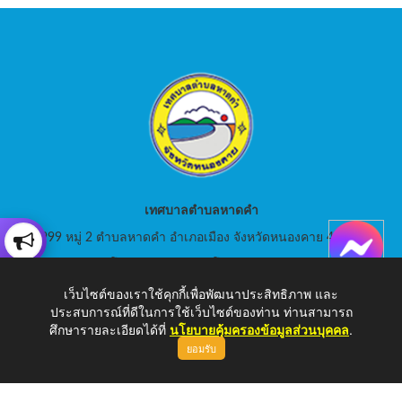
เทศบาลตำบลหาดคำ
999 หมู่ 2 ตำบลหาดคำ อำเภอเมือง จังหวัดหนองคาย 43000
สอบถามโทร: 042-080441 โทรสาร : 042-080441
เว็บไซต์ของเราใช้คุกกี้เพื่อพัฒนาประสิทธิภาพ และ
E-Mail: saraban_05430105@dla.go.th
ประสบการณ์ที่ดีในการใช้เว็บไซต์ของท่าน ท่านสามารถ
ศึกษารายละเอียดได้ที่
นโยบายคุ้มครองข้อมูลส่วนบุคคล
.
ยอมรับ
Copyright © 2026 เทศบาลตำบลหาดคำ | www.hadkam.go.th