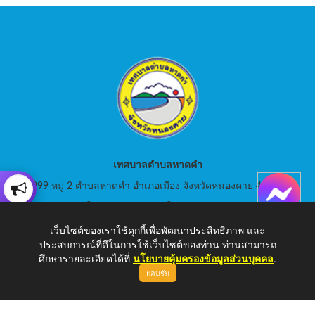
เทศบาลตำบลหาดคำ
999 หมู่ 2 ตำบลหาดคำ อำเภอเมือง จังหวัดหนองคาย 43000
สอบถามโทร: 042-080441 โทรสาร : 042-080441
เว็บไซต์ของเราใช้คุกกี้เพื่อพัฒนาประสิทธิภาพ และ
E-Mail: saraban_05430105@dla.go.th
ประสบการณ์ที่ดีในการใช้เว็บไซต์ของท่าน ท่านสามารถ
ศึกษารายละเอียดได้ที่
นโยบายคุ้มครองข้อมูลส่วนบุคคล
.
ยอมรับ
Copyright © 2026 เทศบาลตำบลหาดคำ | www.hadkam.go.th