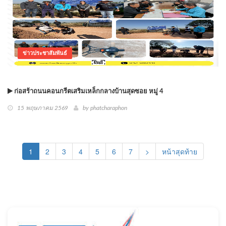
ข่าวประชาสัมพันธ์
ก่อสร้าถนนคอนกรีตเสริมเหล็กกลางบ้านสุดซอย หมู่ 4
15 พฤษภาคม 2569
by phatcharaphon
(current)
1
2
3
4
5
6
7
>
หน้าสุดท้าย