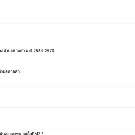
าลตำบลหาดคำ พ.ศ. 2564-2570
ตำบลหาดคำ
ฝุ่นละอองขนาดเล็กPM2.5