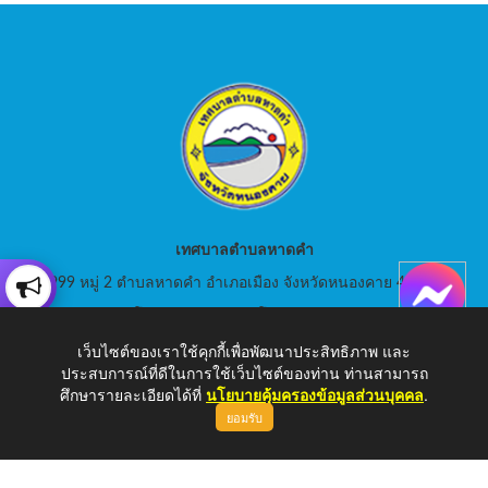
เทศบาลตำบลหาดคำ
999 หมู่ 2 ตำบลหาดคำ อำเภอเมือง จังหวัดหนองคาย 43000
สอบถามโทร: 042-080441 โทรสาร : 042-080441
เว็บไซต์ของเราใช้คุกกี้เพื่อพัฒนาประสิทธิภาพ และ
E-Mail: saraban_05430105@dla.go.th
ประสบการณ์ที่ดีในการใช้เว็บไซต์ของท่าน ท่านสามารถ
ศึกษารายละเอียดได้ที่
นโยบายคุ้มครองข้อมูลส่วนบุคคล
.
ยอมรับ
Copyright © 2026 เทศบาลตำบลหาดคำ | www.hadkam.go.th