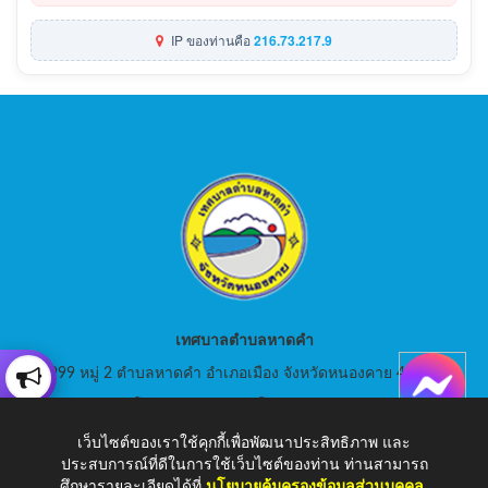
IP ของท่านคือ
216.73.217.9
เทศบาลตำบลหาดคำ
999 หมู่ 2 ตำบลหาดคำ อำเภอเมือง จังหวัดหนองคาย 43000
สอบถามโทร: 042-080441 โทรสาร : 042-080441
เว็บไซต์ของเราใช้คุกกี้เพื่อพัฒนาประสิทธิภาพ และ
E-Mail: saraban_05430105@dla.go.th
ประสบการณ์ที่ดีในการใช้เว็บไซต์ของท่าน ท่านสามารถ
ศึกษารายละเอียดได้ที่
นโยบายคุ้มครองข้อมูลส่วนบุคคล
.