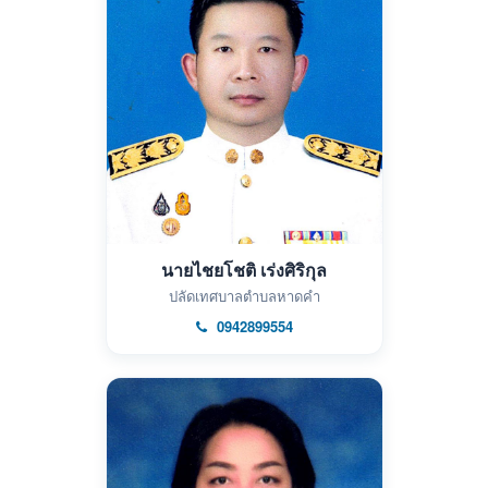
นายไชยโชติ เร่งศิริกุล
ปลัดเทศบาลตำบลหาดคำ
0942899554