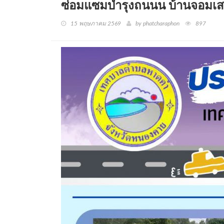
ซ่อมแซมบำรุงถนนน บ้านจอมเสด็
15 พฤษภาคม 2569
by phatcharaphon
897