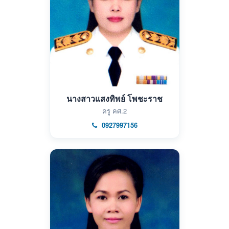
นางสาวแสงทิพย์ โพชะราช
ครู คศ.2
0927997156