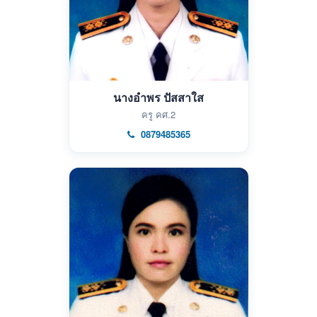
นางอำพร ปัสสาใส
ครู คศ.2
0879485365