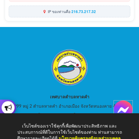
IP ของท่านคือ
216.73.217.32
เทศบาลตำบลหาดคำ
999 หมู่ 2 ตำบลหาดคำ อำเภอเมือง จังหวัดหนองคาย 43000
สอบถามโทร: 042-080441 โทรสาร : 042-080441
เว็บไซต์ของเราใช้คุกกี้เพื่อพัฒนาประสิทธิภาพ และ
E-Mail: saraban_05430105@dla.go.th
ประสบการณ์ที่ดีในการใช้เว็บไซต์ของท่าน ท่านสามารถ
ศึกษารายละเอียดได้ที่
นโยบายคุ้มครองข้อมูลส่วนบุคคล
.