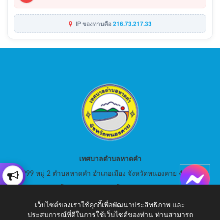
IP ของท่านคือ
216.73.217.33
เทศบาลตำบลหาดคำ
999 หมู่ 2 ตำบลหาดคำ อำเภอเมือง จังหวัดหนองคาย 43000
สอบถามโทร: 042-080441 โทรสาร : 042-080441
เว็บไซต์ของเราใช้คุกกี้เพื่อพัฒนาประสิทธิภาพ และ
E-Mail: saraban_05430105@dla.go.th
ประสบการณ์ที่ดีในการใช้เว็บไซต์ของท่าน ท่านสามารถ